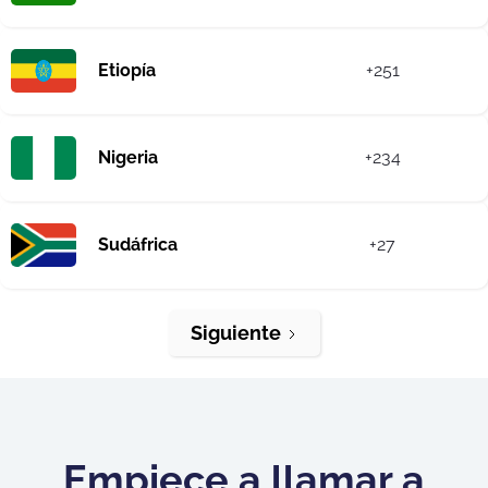
Etiopía
+251
Nigeria
+234
Sudáfrica
+27
Siguiente
Empiece a llamar a