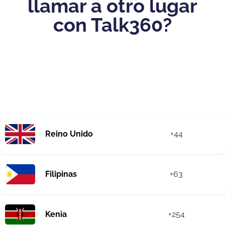
llamar a otro lugar
con Talk360?
Reino Unido
+44
Filipinas
+63
Kenia
+254