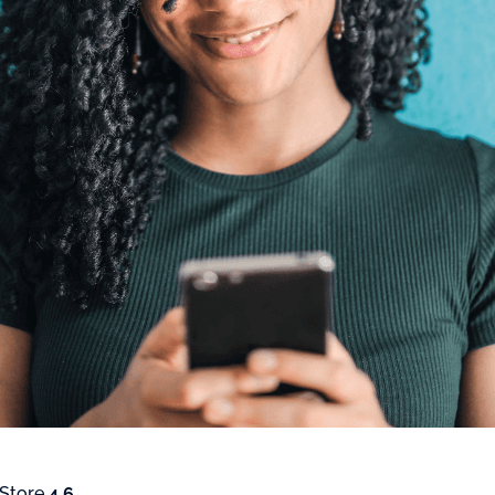
 Store
4.6