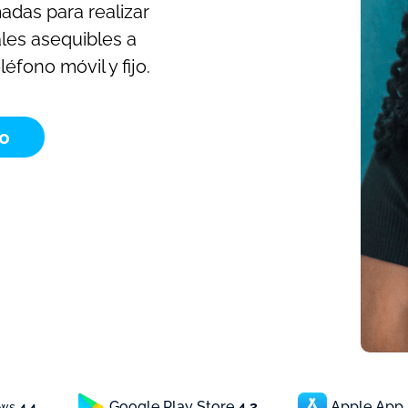
adas para realizar
les asequibles a
éfono móvil y fijo.
to
Google Play Store
4.3
Apple App
ews
4.4