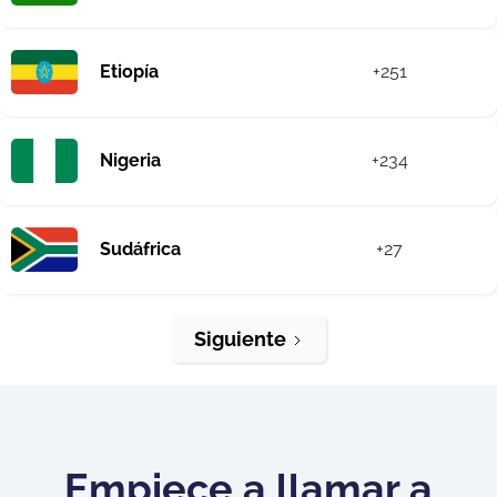
Etiopía
+251
Nigeria
+234
Sudáfrica
+27
Siguiente
Empiece a llamar a