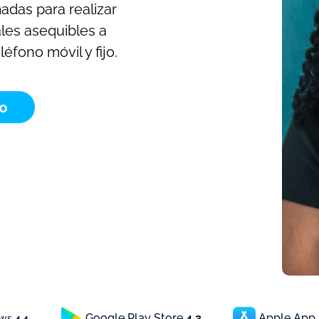
adas para realizar
les asequibles a
éfono móvil y fijo.
to
Google Play Store
4.3
Apple App
ews
4.4