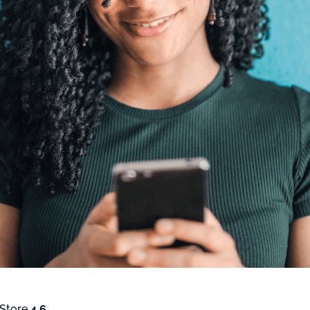
 Store
4.6