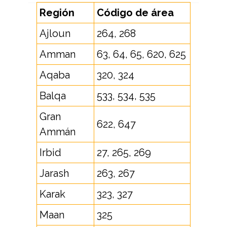
Región
Código de área
Ajloun
264, 268
Amman
63, 64, 65, 620, 625
Aqaba
320, 324
Balqa
533, 534, 535
Gran
622, 647
Ammán
Irbid
27, 265, 269
Jarash
263, 267
Karak
323, 327
Maan
325