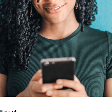
 Store
4.6