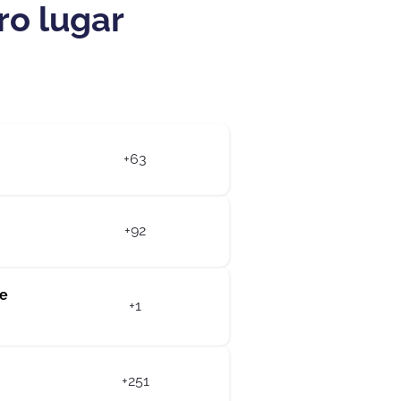
ro lugar
+63
+92
de
+1
+251