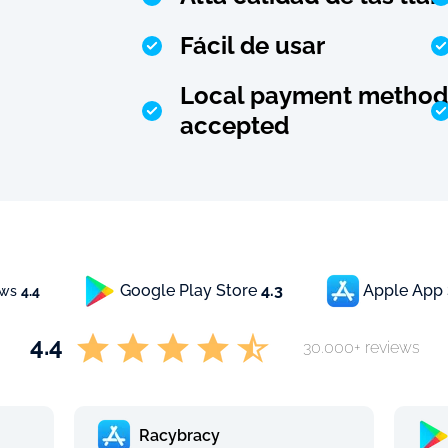
Fácil de usar
Local payment method
accepted
Google Play Store
4.3
Apple App
ews
4.4
4.4
30.000+ reviews
Racybracy