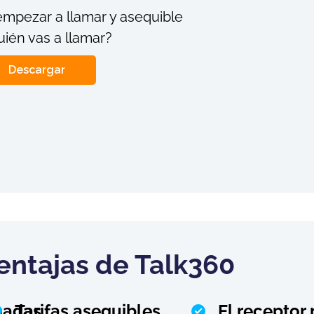
 empezar a llamar y asequible
uién vas a llamar?
Descargar
entajas de Talk360
amadas
Tarifas asequibles
El receptor 