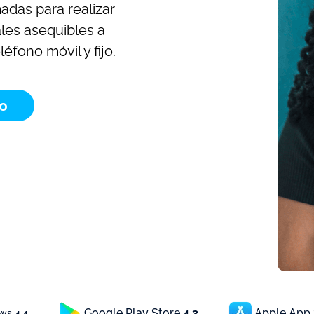
adas para realizar
les asequibles a
éfono móvil y fijo.
to
Google Play Store
4.3
Apple App
ews
4.4