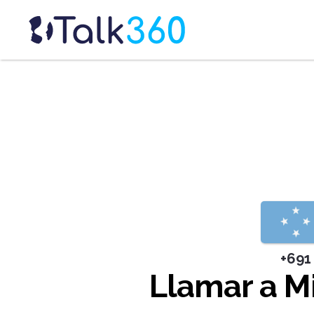
+691
Llamar a M