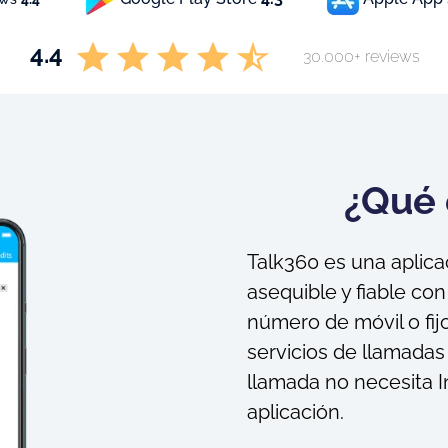
4.4
30.000+ reviews
¿Qué 
Talk360 es una aplica
asequible y fiable co
número de móvil o fij
servicios de llamadas 
llamada no necesita In
aplicación.