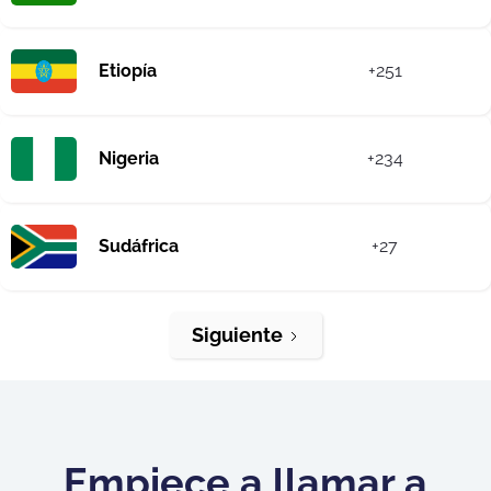
Etiopía
+251
Nigeria
+234
Sudáfrica
+27
Siguiente
Empiece a llamar a