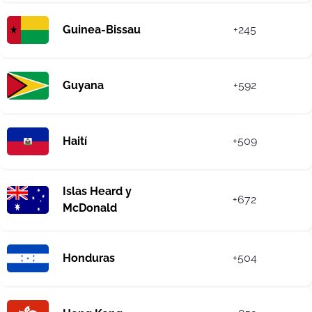
Guinea-Bissau
+245
Guyana
+592
Haití
+509
Islas Heard y
+672
McDonald
Honduras
+504